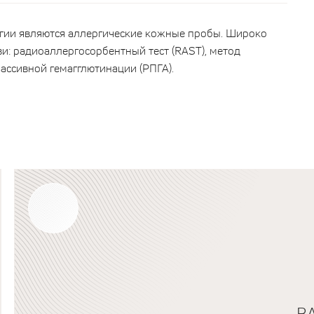
гии являются аллергические кожные пробы. Широко
: радиоаллергосорбентный тест (RAST), метод
ассивной гемагглютинации (РПГА).
В