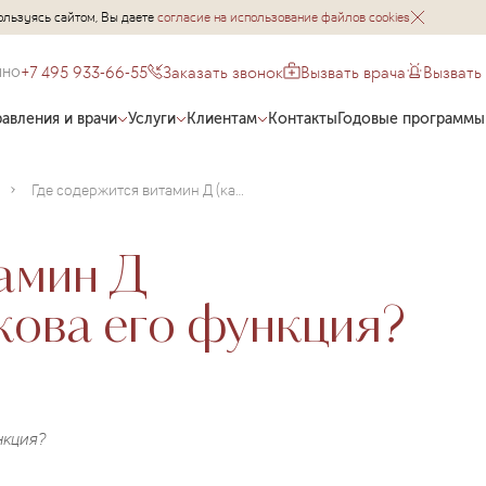
ользуясь сайтом, Вы даете
согласие на использование файлов cookies
+7 495 933-66-55
Заказать звонок
Вызвать врача
Вызвать
чно
авления и врачи
Услуги
Клиентам
Контакты
Годовые программы
Где содержится витамин Д (кальциферол) и какова его функция?
амин Д
кова его функция?
нкция?