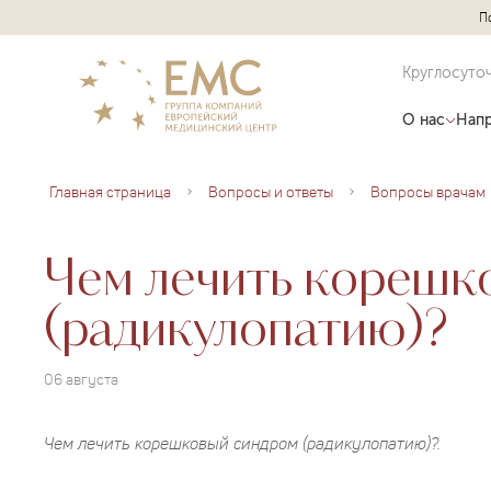
П
Круглосуто
О нас
Напр
Главная страница
Вопросы и ответы
Вопросы врачам
Чем лечить корешк
(радикулопатию)?
06 августа
Чем лечить корешковый синдром (радикулопатию)?.