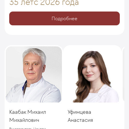
35 лет
с 2026 года
Подробнее
Каабак Михаил
Уфимцева
Р
Михайлович
Анастасия
З
д
Руководитель Центра