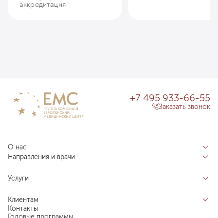
аккредитация
+7 495 933-66-55
Заказать звонок
О нас
Направления и врачи
Отзывы пациентов
Врачи
О клинике
Услуги
Направления
Благотворительный фонд «Благодеяние»
Услуги
Центры компетенций
Клиентам
Новости
Индивидуальный план здоровья
Контакты
Специалистам
Запись на прием
Годовые программы