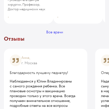
м
хирургии, Профессор,
Доктор медицинских наук
-
-
-
Все врачи
Отзывы
Анна,
г. Москва
Благодарность лучшему педиатру!
Опе
Наблюдаемся у Юлии Владимировны
Наде
с самого рождения ребенка. Все
сыну
плановые осмотры и вакцинацию
в ма
проводим только у этого врача. Всегда
леча
получаем внимательное отношение,
успе
подробные ответы на все вопросы
инфе