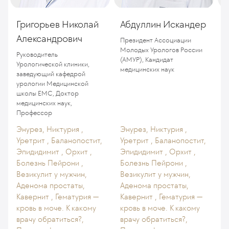
Григорьев Николай
Абдуллин Искандер
Александрович
(
Президент Ассоциации
Молодых Урологов России
Руководитель
П
(АМУР), Кандидат
Урологической клиники,
м
медицинских наук
заведующий кафедрой
урологии Медицинской
школы ЕМС, Доктор
медицинских наук,
Профессор
Энурез, Никтурия ,
Энурез, Никтурия ,
Уретрит , Баланопостит,
Уретрит , Баланопостит,
Эпидидимит , Орхит ,
Эпидидимит , Орхит ,
Болезнь Пейрони ,
Болезнь Пейрони ,
Везикулит у мужчин,
Везикулит у мужчин,
Аденома простаты,
Аденома простаты,
Кавернит , Гематурия —
Кавернит , Гематурия —
кровь в моче. К какому
кровь в моче. К какому
врачу обратиться?,
врачу обратиться?,