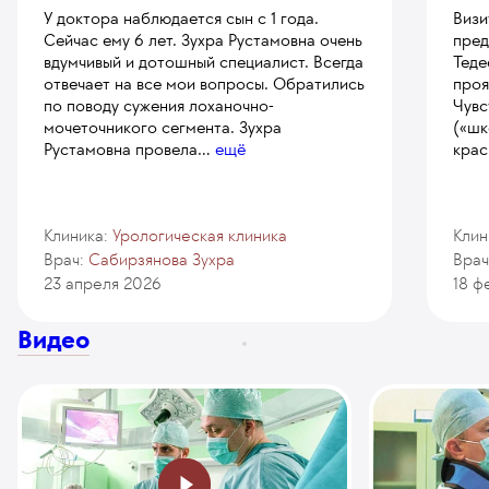
У доктора наблюдается сын с 1 года.
Визи
Сейчас ему 6 лет. Зухра Рустамовна очень
пред
вдумчивый и дотошный специалист. Всегда
Теде
отвечает на все мои вопросы. Обратились
проя
по поводу сужения лоханочно-
Чувс
мочеточникого сегмента. Зухра
(«шк
Рустамовна провела
...
ещё
крас
Клиника:
Урологическая клиника
Клин
Врач:
Сабирзянова Зухра
Врач
23 апреля 2026
18 ф
Видео