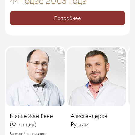
44 года
с 2003 года
Подробнее
Милье Жан-Рене
Алискендеров
Л
(Франция)
Рустам
Ведущий специалист