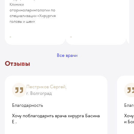
Клиники
оториноларингологии по
специализации «Хирургия
головы и шеи»
-
-
-
Все врачи
Отзывы
Пестриков Сергей,
г. Волгоград
Благодарность
Благ
Хочу поблагодарить врача хирурга Басина
Хочу
Е .
и Бо