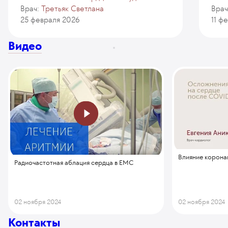
Врач:
Третьяк Светлана
Врач
25 февраля 2026
11 ф
Видео
Влияние корона
Радиочастотная аблация сердца в EMC
02 ноября 2024
02 ноября 2024
Контакты