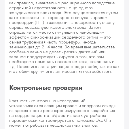
как правило, значительно расширенного вследствие
сердечной недостаточности, еще одного
желудочкового электрода. Это осуществляется путем
катетеризации т.н. коронарного синуса в правом
предсердии (ПП) и заведения в поверхностную вену
сердца левожелудочкового электрода. Затем
определяется место стимуляции с наибольшим
эффектом синхронизации сердечного ритма — это
самая трудоемкая часть процедуры, иногда
занимающая до 2 - 4 часов. Во время вмешательства
особенно важно не делать резких движений или
заранее предупреждать хирурга о том, что вам
необходимо поменять положение тела, покашлять и
т.д. После имплантации пациент ведет себя, так же как
и с любым другим имплантированным устройством.
Контрольные проверки
Кратность контрольных исследований
устанавливаются лечащим врачом и хирургом исходя
из адекватности ресинхронизирующего воздействия
на сердце пациента. Эффективность устройства
периодически контролируется с помощью ЭхоКГ и
может потребовать неоднократных визитов.