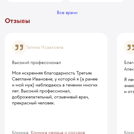
Все врачи
Отзывы
Галина Исааковна
Высокий профессионал
Благ
Але
Моя искренняя благодарность Третьяк
Светлане Ивановне, у которой я (а ранее
Я ле
и мой муж) наблюдаюсь в течении многих
знаю
лет. Высокий профессионал,
и от
доброжелательный, отзывчивый врач,
прекрасный человек.
Клиника:
Клиника сердца и сосудов
Клин