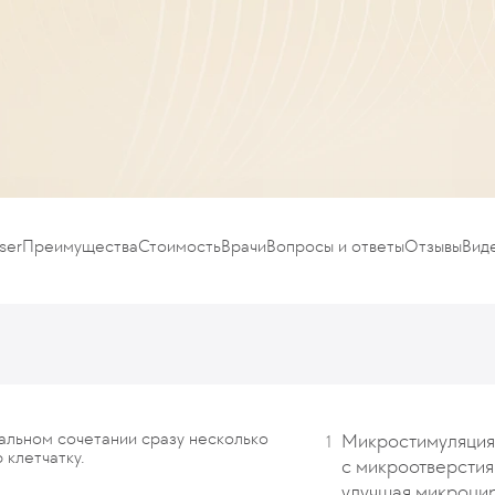
ser
Преимущества
Стоимость
Врачи
Вопросы и ответы
Отзывы
Вид
кальном сочетании сразу несколько
Микростимуляция
 клетчатку.
с микроотверстия
улучшая микроцир