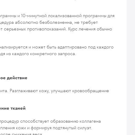
ограммы и 10-минутной локализованной программы для
цедура абсолютно безболезненна, не требует
ет серьезных противопоказаний. Курс лечения обычно
ализируется и может быть адаптировано под каждого
одя из каждого конкретного запроса.
ое действие
ита. Разглаживают кожу, улучшают кровообращение
ение тканей
 процедур способствует образованию коллагена
пления кожи и формируя подтянутый силуэт.
осле снижения веса.