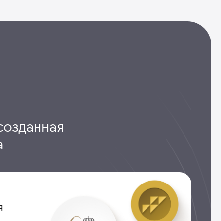
созданная
а
я