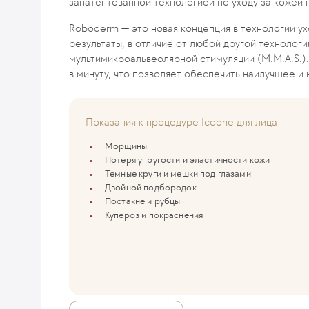
запатентованной технологией по уходу за кожей
Roboderm — это новая концепция в технологии ух
результаты, в отличие от любой другой технологи
мультимикроальвеолярной стимуляции (M.M.A.S.).
в минуту, что позволяет обеспечить наилучшее и
Показания к процедуре Icoone для лица
Морщины
Потеря упругости и эластичности кожи
Темные круги и мешки под глазами
Двойной подбородок
Постакне и рубцы
Купероз и покраснения