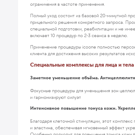
ограничения в частоте применения.
Полный уход состоит из базовой 20-минутной пр
прицельного решения конкретного запроса. Про
специальной подготовки, реабилитации и не име
включает 10 процедур по 2-3 сеанса в неделю.
Применение процедуры icoone полностью персон
клиента для достижения высоких результатов исх
Специальные комплексы для лица и тела
Заметное уменьшение объёма. Антицеллюлитн
Фокусные процедуры для уменьшения зон целлюл
и гармонизируют силуэт
Интенсивное повышение тонуса кожи. Укрепл
Благодаря клеточной стимуляции, этот комплекс
и эластина, обеспечивая мгновенный эффект укре
Особенно подходит для повышения тонуса кожи п