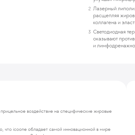
Лазерный липолиз
расщепляя жировы
коллагена и эласт
Светодиодная тер
оказывают проти
и лимфодренажно
прицельное воздействие на специфические жировые
о, что icoone обладает самой инновационной в мире