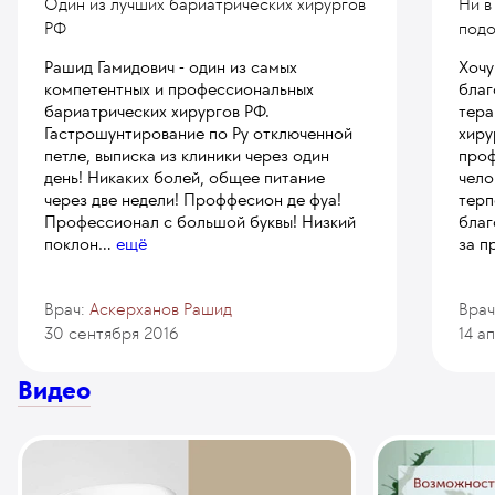
Один из лучших бариатрических хирургов
Ни в
РФ
под
Рашид Гамидович - один из самых
Хочу
компетентных и профессиональных
благ
бариатрических хирургов РФ.
тера
Гастрошунтирование по Ру отключенной
хиру
петле, выписка из клиники через один
проф
день! Никаких болей, общее питание
чело
через две недели! Проффесион де фуа!
терп
Профессионал с большой буквы! Низкий
благ
поклон
...
ещё
за п
Врач:
Аскерханов Рашид
Врач
30 сентября 2016
14 а
Видео