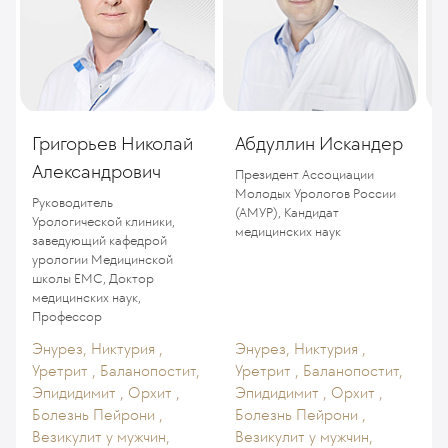
Григорьев Николай
Абдуллин Искандер
Александрович
(
Президент Ассоциации
Молодых Урологов России
Руководитель
П
(АМУР), Кандидат
Урологической клиники,
м
медицинских наук
заведующий кафедрой
урологии Медицинской
школы ЕМС, Доктор
медицинских наук,
Профессор
Энурез, Никтурия ,
Энурез, Никтурия ,
Уретрит , Баланопостит,
Уретрит , Баланопостит,
Эпидидимит , Орхит ,
Эпидидимит , Орхит ,
Болезнь Пейрони ,
Болезнь Пейрони ,
Везикулит у мужчин,
Везикулит у мужчин,