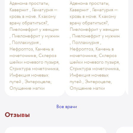
Аденома простаты,
Аденома простаты,
Кавернит , Гематурия —
Кавернит , Гематурия —
кровь в моче. К какому
кровь в моче. К какому
врачу обратиться?,
врачу обратиться?,
Пиелонефрит у женщин
Пиелонефрит у женщин
, Пиелонефрит у мужчин
, Пиелонефрит у мужчин
, Поллакиурия ,
, Поллакиурия ,
Нефроптоз, Камень в
Нефроптоз, Камень в
мочеточнике, Склероз
мочеточнике, Склероз
шейки мочевого пузыря,
шейки мочевого пузыря,
Стриктура мочеточника,
Стриктура мочеточника,
Инфекция мочевых
Инфекция мочевых
путей , Энтероцеле,
путей , Энтероцеле,
Опущение матки
Опущение матки
-
Все врачи
Отзывы