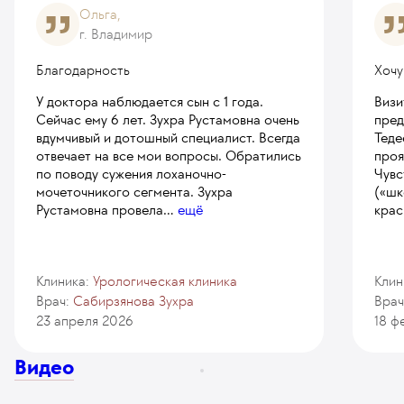
Ольга,
г. Владимир
Благодарность
Хочу
У доктора наблюдается сын с 1 года.
Визи
Сейчас ему 6 лет. Зухра Рустамовна очень
пред
вдумчивый и дотошный специалист. Всегда
Теде
отвечает на все мои вопросы. Обратились
проя
по поводу сужения лоханочно-
Чувс
мочеточникого сегмента. Зухра
(«шк
Рустамовна провела
...
ещё
крас
Клиника:
Урологическая клиника
Клин
Врач:
Сабирзянова Зухра
Врач
23 апреля 2026
18 ф
Видео