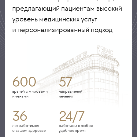
предлагающий пациентам высокий
уровень медицинских услуг
и персонализированный подход
600
57
врачей с мировыми
направлений
именами
лечения
36
24/7
лет заботимся
работаем в любое
о вашем здоровье
удобное время