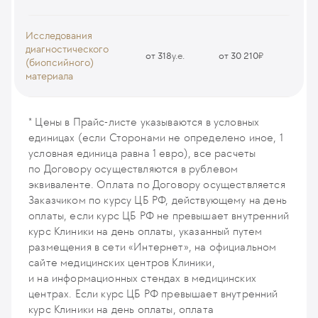
Уход и наблюдение в стационаре (одноместная палата), одни
сутки
Исследования
STAY1
диагностического
от 318
у.е.
от 30 210
₽
(биопсийного)
материала
Уход и наблюдение в палате пробуждения
STAY16
Гистологическое исследование биоптата (1-2 образца)
M201
* Цены в Прайс-листе указываются в условных
единицах (если Сторонами не определено иное, 1
условная единица равна 1 евро), все расчеты
по Договору осуществляются в рублевом
эквиваленте. Оплата по Договору осуществляется
Заказчиком по курсу ЦБ РФ, действующему на день
оплаты, если курс ЦБ РФ не превышает внутренний
курс Клиники на день оплаты, указанный путем
размещения в сети «Интернет», на официальном
сайте медицинских центров Клиники,
и на информационных стендах в медицинских
центрах. Если курс ЦБ РФ превышает внутренний
курс Клиники на день оплаты, оплата