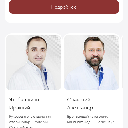
Подробнее
Якобашвили
Славский
Р
Ираклий
Александр
К
Руководитель отделения
Врач высшей категории,
оториноларингологии,
Кандидат медицинских наук
Старший врач