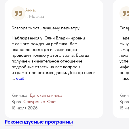
Анна,
г. Москва
Благодарность лучшему педиатру!
Опе
Наблюдаемся у Юлии Владимировны
Наде
с самого рождения ребенка. Все
сыну
плановые осмотры и вакцинацию
в ма
проводим только у этого врача. Всегда
леча
получаем внимательное отношение,
успе
подробные ответы на все вопросы
инфе
и грамотные рекомендации. Доктор очень
опер
...
ещё
Нико
Клиника:
Детская клиника
Клин
Врач:
Сокуренко Юлия
Врач
18 июля 2026
15 м
Рекомендуемые программы