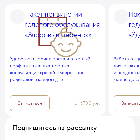
Пакет привилегий
Пак
годового обслуживания
год
«Здоровый ребенок»
«З
Здоровье в период роста и открытий:
Забота о зд
профилактика, диагностика,
жизни: вакц
консультации врачей и уверенность
и поддержк
родителей в каждом дне..
можно дове
Записаться
от 6700 у.е.
Записат
Подпишитесь на рассылку