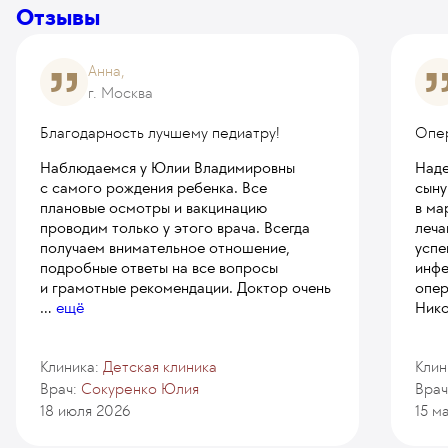
Отзывы
Анна,
г. Москва
Благодарность лучшему педиатру!
Опе
Наблюдаемся у Юлии Владимировны
Наде
с самого рождения ребенка. Все
сыну
плановые осмотры и вакцинацию
в ма
проводим только у этого врача. Всегда
леча
получаем внимательное отношение,
успе
подробные ответы на все вопросы
инфе
и грамотные рекомендации. Доктор очень
опер
...
ещё
Нико
Клиника:
Детская клиника
Клин
Врач:
Сокуренко Юлия
Врач
18 июля 2026
15 м