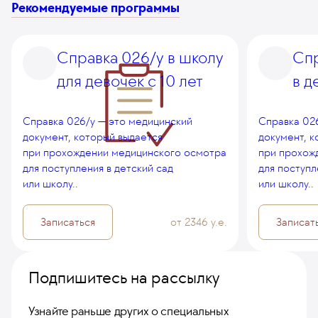
Рекомендуемые программы
Справка 026/у в школу
Спр
для девочек с 10 лет
в д
Справка 026/у — это медицинский
Справка 02
документ, который выдается
документ, к
при прохождении медицинского осмотра
при прохож
для поступления в детский сад
для поступл
или школу..
или школу..
Записаться
от 2346 у.е.
Записат
Подпишитесь на рассылку
Узнайте раньше других о специальных