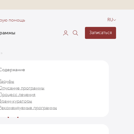
орую помощь
RU
граммы
Записаться
)»
Содержание
Тарифы
Описание программы
Процесс лечения
Врачи-кураторы
Рекомендуемые программы