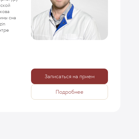
гской
кова
ины сна
zin
нтре
Записаться на прием
Подробнее