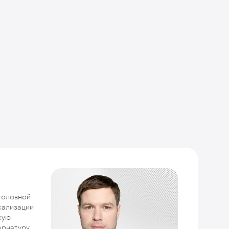
головной
кализации
кую
ернатуру