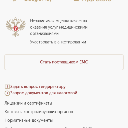
Стационар
Локальный этический комитет
Прикрепление к EMC
Дистанционные услуги
Инвесторам
Истории лечения
ВЛЭК
Независимая оценка качества
Программы привилегий
Прайс-лист
оказания услуг медицинскими
организациями
Подарочный сертификат EMC
Медицинский туризм
Участвовать в анкетировании
Стать поставщиком ЕМС
Задать вопрос гендиректору
Запрос документов для налоговой
Лицензии и сертификаты
Контакты контролирующих органов
Нормативные документы