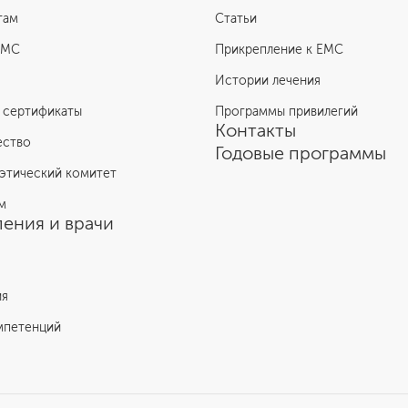
там
Статьи
ЕМС
Прикрепление к EMC
Истории лечения
 сертификаты
Программы привилегий
Контакты
ество
Годовые программы
этический комитет
м
ения и врачи
ия
мпетенций