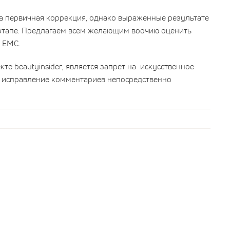
а первичная коррекция, однако выраженные результате
этапе. Предлагаем всем желающим воочию оценить
и
EMC
.
екте
beautyinsider
, является запрет на искусственное
 исправление комментариев непосредственно