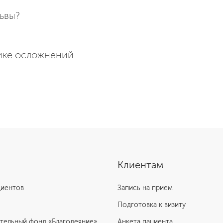
ьвы?
тике осложнений
Клиентам
циентов
Запись на прием
Подготовка к визиту
тельный фонд «Благодеяние»
Анкета пациента