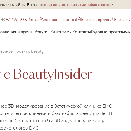
ользуясь сайтом, Вы даете
согласие на использование файлов cookies
+7 495 933-66-55
Заказать звонок
Вызвать врача
Вызвать
чно
авления и врачи
Услуги
Клиентам
Контакты
Годовые программы
Совместный проект с BeautyInsider
с BeautyInsider
тное 3D-моделирование в Эстетической клинике EMC
 Эстетической клиники и бьюти-блога
beautyinsider
. В
шенно бесплатно пройти 3
D
моделирование лица
-косметологов
EMC
.