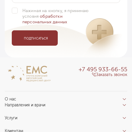
Нажимая на кнопку, я принимаю
условия
обработки
персональных данных
ПОДПИСАТЬСЯ
+7 495 933-66-55
Заказать звонок
О нас
Направления и врачи
Отзывы пациентов
Врачи
О клинике
Услуги
Направления
Благотворительный фонд «Благодеяние»
Услуги
Центры компетенций
Клиентам
Новости