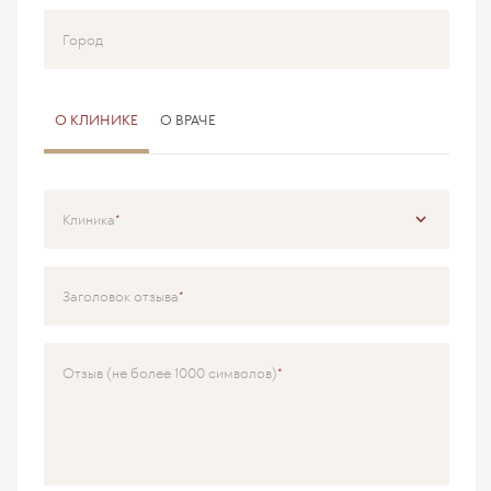
Город
О КЛИНИКЕ
О ВРАЧЕ
Клиника
Специализация
Заголовок отзыва
Врач
Отзыв (не более 1000 символов)