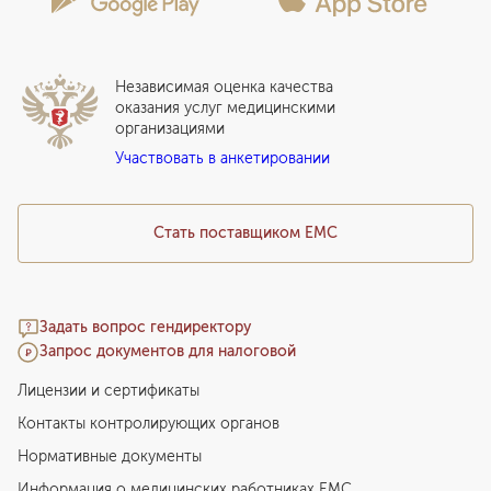
Сотрудничество
Статьи
Стационар
Локальный этический комитет
Прикрепление к EMC
Дистанционные услуги
Инвесторам
Истории лечения
ВЛЭК
Независимая оценка качества
Программы привилегий
Прайс-лист
оказания услуг медицинскими
организациями
Подарочный сертификат EMC
Участвовать в анкетировании
Медицинский туризм
Стать поставщиком ЕМС
Задать вопрос гендиректору
Запрос документов для налоговой
Лицензии и сертификаты
Контакты контролирующих органов
Нормативные документы
Информация о медицинских работниках EMC