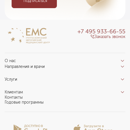
ПОДПИСАТЬСЯ
+7 495 933-66-55
Заказать звонок
О нас
Направления и врачи
Отзывы пациентов
Врачи
О клинике
Услуги
Направления
Благотворительный фонд «Благодеяние»
Услуги
Центры компетенций
Клиентам
Новости
Индивидуальный план здоровья
Контакты
Специалистам
Запись на прием
Годовые программы
Комплексные программы
Карьера в ЕМС
Подготовка к визиту
Программы обследования Чекап
Проекты
Анкета пациента
Программы годового обслуживания
Лицензии и сертификаты
Вопросы и ответы
Вакцинация