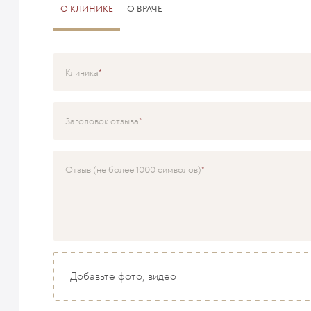
О КЛИНИКЕ
О ВРАЧЕ
Клиника
Специализация
Заголовок отзыва
Врач
Отзыв (не более 1000 символов)
Добавьте фото, видео