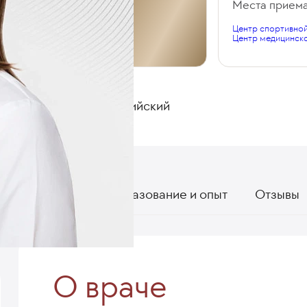
Общий стаж
Места прием
Центр спортивно
4 года
Центр медицинск
ЯЗЫКИ
Русский, Английский
О враче
Образование и опыт
Отзывы
О враче