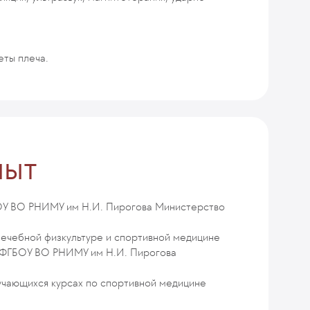
еты плеча.
пыт
ОУ ВО РНИМУ им Н.И. Пирогова Министерство
лечебной физкультуре и спортивной медицине
е ФГБОУ ВО РНИМУ им Н.И. Пирогова
учающихся курсах по спортивной медицине