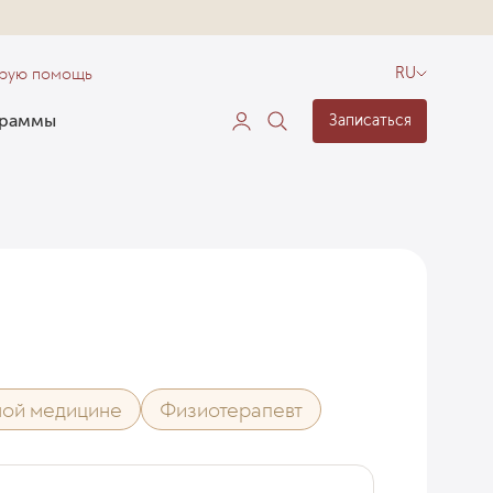
орую помощь
RU
граммы
Записаться
ной медицине
Физиотерапевт