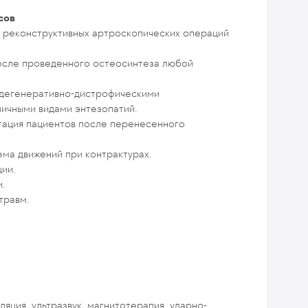
сов
е реконструктивных артроскопических операций
осле проведенного остеосинтеза любой
 дегенеративно-дистрофическими
личными видами энтезопатий.
тация пациентов после перенесенного
ема движений при контрактурах.
ии.
и.
травм.
ляция, ультразвук, магнитотерапия, ударно-