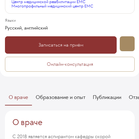
Центр медицинской реабилитации EMC
Многопрофильный медицинский центр EMC
Языки
Русский, английский
Записаться на приём
Онлайн-консультация
О враче
Образование и опыт
Публикации
Отз
О враче
С 2018 является аспирантом кафедры скорой