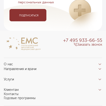
персональных данных
ПОДПИСАТЬСЯ
+7 495 933-66-55
Заказать звонок
О нас
Направления и врачи
Отзывы пациентов
Врачи
О клинике
Услуги
Направления
Благотворительный фонд «Благодеяние»
Услуги
Центры компетенций
Клиентам
Новости
Индивидуальный план здоровья
Контакты
Специалистам
Запись на прием
Годовые программы
Комплексные программы
Карьера в ЕМС
Подготовка к визиту
Программы обследования Чекап