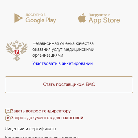
Проекты
Анкета пациента
Программы годового обслуживания
Лицензии и сертификаты
Вопросы и ответы
Вакцинация
Сотрудничество
Статьи
Стационар
Локальный этический комитет
Прикрепление к EMC
Дистанционные услуги
Инвесторам
Истории лечения
ВЛЭК
Независимая оценка качества
Программы привилегий
Прайс-лист
оказания услуг медицинскими
организациями
Подарочный сертификат EMC
Участвовать в анкетировании
Медицинский туризм
Стать поставщиком ЕМС
Задать вопрос гендиректору
Запрос документов для налоговой
Лицензии и сертификаты