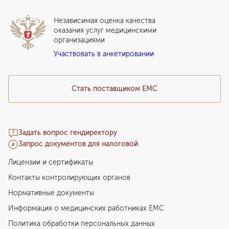
Дистанционные услуги
Инвесторам
Истории лечения
ВЛЭК
Независимая оценка качества
Программы привилегий
Прайс-лист
оказания услуг медицинскими
организациями
Подарочный сертификат EMC
Участвовать в анкетировании
Медицинский туризм
Стать поставщиком ЕМС
Задать вопрос гендиректору
Запрос документов для налоговой
Лицензии и сертификаты
Контакты контролирующих органов
Нормативные документы
Информация о медицинских работниках EMC
Политика обработки персональных данных