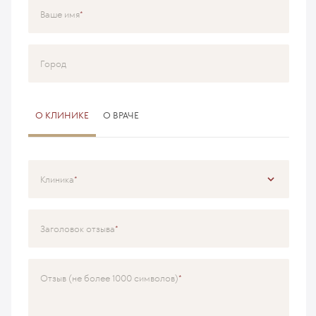
Ваше имя
Город
О КЛИНИКЕ
О ВРАЧЕ
Клиника
Специализация
Заголовок отзыва
Врач
Отзыв (не более 1000 символов)