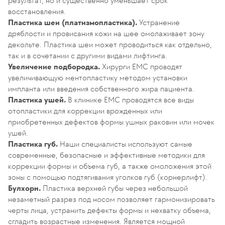
результат, но и существенно уменьшает срок
восстановления.
Пластика шеи (платизмопластика).
Устранение
дряблости и провисания кожи на шее омолаживает зону
декольте. Пластика шеи может проводиться как отдельно,
так и в сочетании с другими видами лифтинга.
Увеличение подбородка.
Хирурги EMC проводят
увеличивающую ментопластику методом установки
импланта или введения собственного жира пациента.
Пластика ушей.
В клинике EMC проводятся все виды
отопластики для коррекции врожденных или
приобретенных дефектов формы ушных раковин или мочек
ушей.
Пластика губ.
Наши специалисты используют самые
современные, безопасные и эффективные методики для
коррекции формы и объема губ, а также омоложения этой
зоны с помощью подтягивания уголков губ (корнерлифт).
Булхорн.
Пластика верхней губы через небольшой
незаметный разрез под носом позволяет гармонизировать
черты лица, устранить дефекты формы и нехватку объема,
сгладить возрастные изменения. Является мощной