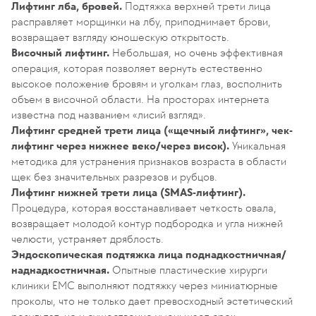
Лифтинг лба, бровей.
Подтяжка верхней трети лица
расправляет морщинки на лбу, приподнимает брови,
возвращает взгляду юношескую открытость.
Височный лифтинг.
Небольшая, но очень эффективная
операция, которая позволяет вернуть естественно
высокое положение бровям и уголкам глаз, восполнить
объем в височной области. На просторах интернета
известна под названием «лисий взгляд».
Лифтинг средней трети лица («щечный лифтинг», чек-
лифтинг через нижнее веко/через висок).
Уникальная
методика для устранения признаков возраста в области
щек без значительных разрезов и рубцов.
Лифтинг нижней трети лица (SMAS-лифтинг).
Процедура, которая восстанавливает четкость овала,
возвращает молодой контур подбородка и угла нижней
челюсти, устраняет дряблость.
Эндоскопическая подтяжка лица поднадкостничная/
наднадкостничная.
Опытные пластические хирурги
клиники EMC выполняют подтяжку через миниатюрные
проколы, что не только дает превосходный эстетический