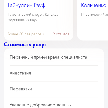
Гайнуллин Рауф
Кольченко
Пластический хирург, Кандидат
Пластический х
медицинских наук
Более 20 лет работы
9 отзывов
Стоимость услуг
Первичный прием врача-специалиста
Прием (осмотр, консультация) врача-пластического
Анестезия
хирурга (первичный, повторный)
167
у. е.
15 865
₽
Аппликационная анестезия
Перевязки
Прием врача-пластического хирурга короткий
73
у. е.
6 935
₽
45
у. е.
4 275
₽
Местная инфильтрационная анестезия
Перевязка раны. Категория 1
Удаление доброкачественных
127
у. е.
12 065
₽
123
у. е.
11 685
₽