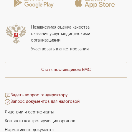
Вакцинация
Сотрудничество
Статьи
Стационар
Локальный этический комитет
Прикрепление к EMC
Дистанционные услуги
Инвесторам
Истории лечения
ВЛЭК
Независимая оценка качества
Программы привилегий
Прайс-лист
оказания услуг медицинскими
организациями
Подарочный сертификат EMC
Медицинский туризм
Участвовать в анкетировании
Стать поставщиком ЕМС
Задать вопрос гендиректору
Запрос документов для налоговой
Лицензии и сертификаты
Контакты контролирующих органов
Нормативные документы