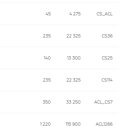
45
4 275
CS_ACL
235
22 325
CS36
140
13 300
CS25
235
22 325
CS114
350
33 250
ACL_CS7
1 220
115 900
ACL1266