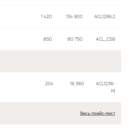
1 420
134 900
ACL1266.2
850
80 750
ACL_CS8
204
19 380
ACL1236-
M
Весь прайс-лист