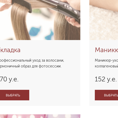
кладка
Маник
рофессиональный уход за волосами,
Маникюр-уход 
армоничный образ для фотосессии.
коллагеновый
70 у.е.
152 у.е.
ВЫБРАТЬ
ВЫБРАТ