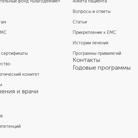
тельный фонд «Благодеяние»
Анкета пациента
Вопросы и ответы
там
Статьи
ЕМС
Прикрепление к EMC
Истории лечения
 сертификаты
Программы привилегий
Контакты
ество
Годовые программы
этический комитет
м
ения и врачи
ия
мпетенций