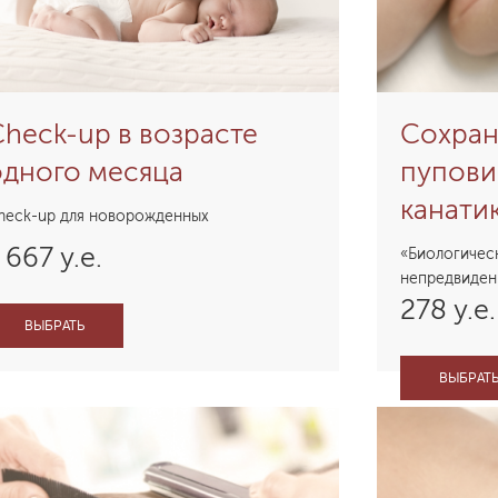
heck-up в возрасте
Сохран
одного месяца
пупови
канати
heck-up для новорожденных
 667 у.е.
«Биологическ
непредвиден
278 у.е.
ВЫБРАТЬ
ВЫБРАТ