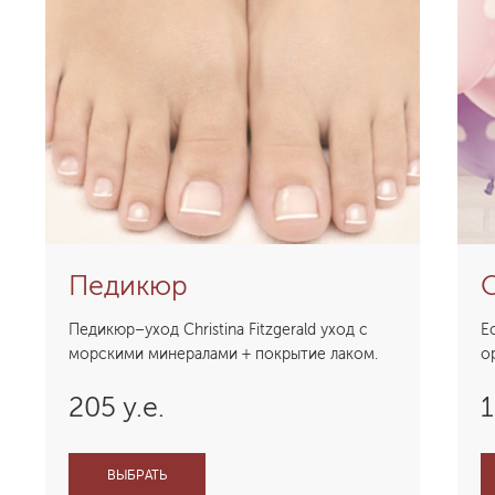
Педикюр
Педикюр–уход Christina Fitzgerald уход с
Е
морскими минералами + покрытие лаком.
о
205 у.е.
1
ВЫБРАТЬ