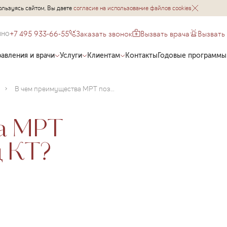
ользуясь сайтом, Вы даете
согласие на использование файлов cookies
+7 495 933-66-55
Заказать звонок
Вызвать врача
Вызвать
чно
авления и врачи
Услуги
Клиентам
Контакты
Годовые программы
В чем преимущества МРТ позвоночника перед КТ?
ва МРТ
д КТ?