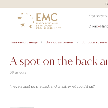
П
Круглосуто
О нас
Напр
Главная страница
Вопросы и ответы
Вопросы врачам
A spot on the back a
06 августа
I have a spot on the back and chest, what could it be?