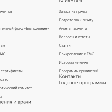
Клиентам
циентов
Запись на прием
Подготовка к визиту
тельный фонд «Благодеяние»
Анкета пациента
Вопросы и ответы
там
Статьи
ЕМС
Прикрепление к EMC
Истории лечения
 сертификаты
Программы привилегий
Контакты
ество
Годовые программы
этический комитет
м
ения и врачи