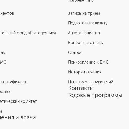
Клиентам
циентов
Запись на прием
Подготовка к визиту
тельный фонд «Благодеяние»
Анкета пациента
Вопросы и ответы
там
Статьи
ЕМС
Прикрепление к EMC
Истории лечения
 сертификаты
Программы привилегий
Контакты
ество
Годовые программы
этический комитет
м
ения и врачи