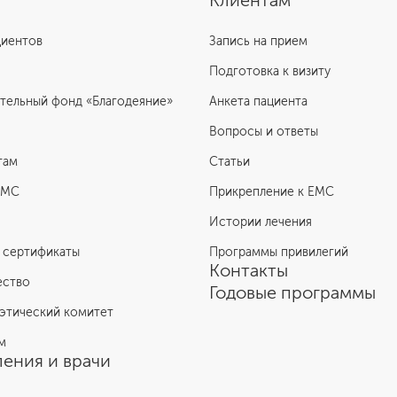
Клиентам
циентов
Запись на прием
Подготовка к визиту
тельный фонд «Благодеяние»
Анкета пациента
Вопросы и ответы
там
Статьи
ЕМС
Прикрепление к EMC
Истории лечения
 сертификаты
Программы привилегий
Контакты
ество
Годовые программы
этический комитет
м
ения и врачи