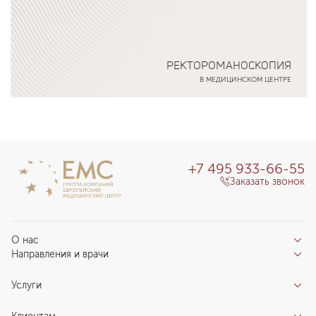
РЕКТОРОМАНОСКОПИЯ
В МЕДИЦИНСКОМ ЦЕНТРЕ
Подробнее о программе
+7 495 933-66-55
Заказать звонок
О нас
Направления и врачи
Отзывы пациентов
Врачи
О клинике
Услуги
Направления
Благотворительный фонд «Благодеяние»
Услуги
Центры компетенций