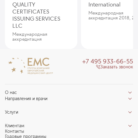
QUALITY
International
CERTIFICATES
Международная
ISSUING SERVICES
аккредитация 2018, 20
LLC
Международная
аккредитация
+7 495 933-66-55
Заказать звонок
О нас
Направления и врачи
Отзывы пациентов
Врачи
О клинике
Услуги
Направления
Благотворительный фонд «Благодеяние»
Услуги
Центры компетенций
Клиентам
Новости
Индивидуальный план здоровья
Контакты
Специалистам
Запись на прием
Годовые программы
Комплексные программы