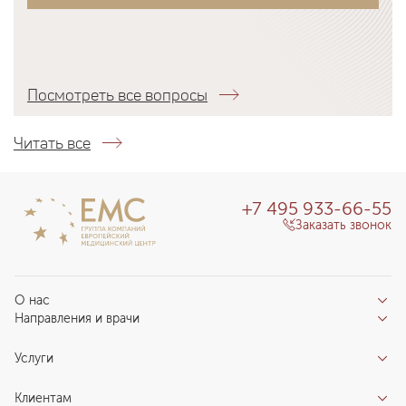
Посмотреть все вопросы
Читать все
+7 495 933-66-55
Заказать звонок
О нас
Направления и врачи
Отзывы пациентов
Врачи
О клинике
Услуги
Направления
Благотворительный фонд «Благодеяние»
Услуги
Центры компетенций
Клиентам
Новости