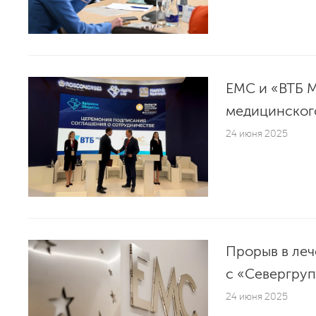
EMC и «ВТБ М
медицинског
24 июня 2025
Прорыв в леч
с «Севергру
24 июня 2025