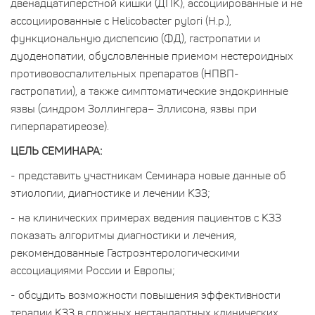
двенадцатиперстной кишки (ДПК), ассоциированные и не
ассоциированные с Helicobacter pylori (H.р.),
функциональную диспепсию (ФД), гастропатии и
дуоденопатии, обусловленные приемом нестероидных
противовоспалительных препаратов (НПВП-
гастропатии), а также симптоматические эндокринные
язвы (синдром Золлингера– Эллисона, язвы при
гиперпаратиреозе).
ЦЕЛЬ СЕМИНАРА:
- представить участникам Семинара новые данные об
этиологии, диагностике и лечении КЗЗ;
- на клинических примерах ведения пациентов с КЗЗ
показать алгоритмы диагностики и лечения,
рекомендованные Гастроэнтерологическими
ассоциациями России и Европы;
- обсудить возможности повышения эффективности
терапии КЗЗ в сложных нестандартных клинических