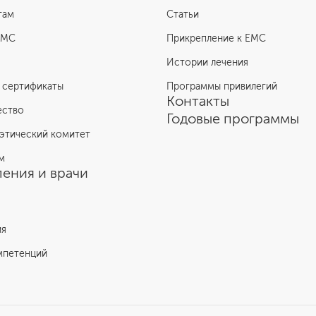
там
Статьи
ЕМС
Прикрепление к EMC
Истории лечения
 сертификаты
Программы привилегий
Контакты
ество
Годовые программы
этический комитет
м
ения и врачи
ия
мпетенций