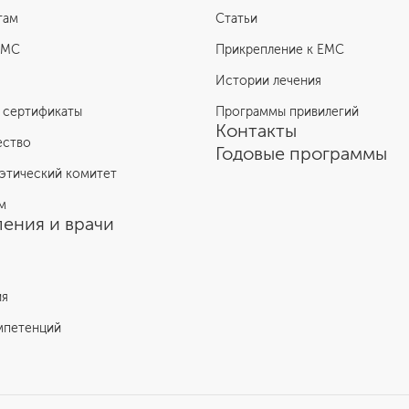
там
Статьи
ЕМС
Прикрепление к EMC
Истории лечения
 сертификаты
Программы привилегий
Контакты
ество
Годовые программы
этический комитет
м
ения и врачи
ия
мпетенций