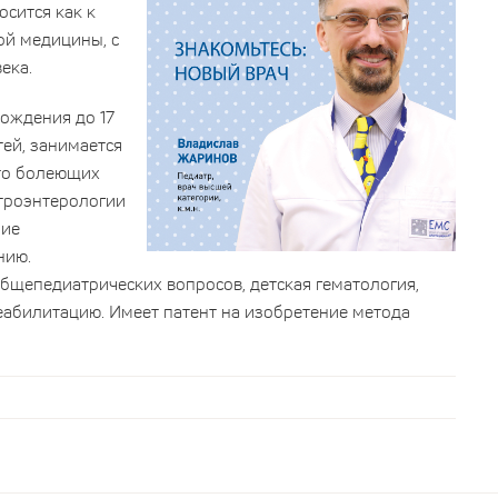
сится как к
ой медицины, с
ека.
рождения до 17
тей, занимается
сто болеющих
строэнтерологии
ние
нию.
бщепедиатрических вопросов, детская гематология,
еабилитацию. Имеет патент на изобретение метода