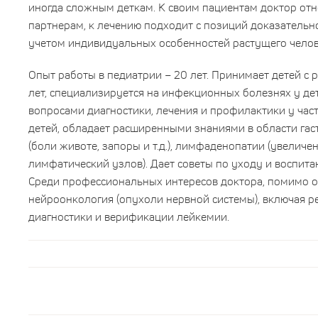
иногда сложным деткам. К своим пациентам доктор отно
партнерам, к лечению подходит с позиций доказательн
учетом индивидуальных особенностей растущего челов
Опыт работы в педиатрии – 20 лет. Принимает детей с 
лет, специализируется на инфекционных болезнях у де
вопросами диагностики, лечения и профилактики у ча
детей, обладает расширенными знаниями в области га
(боли животе, запоры и т.д.), лимфаденопатии (увеличе
лимфатический узлов). Дает советы по уходу и воспита
Среди профессиональных интересов доктора, помимо о
нейроонкология (опухоли нервной системы), включая р
диагностики и верификации лейкемии.