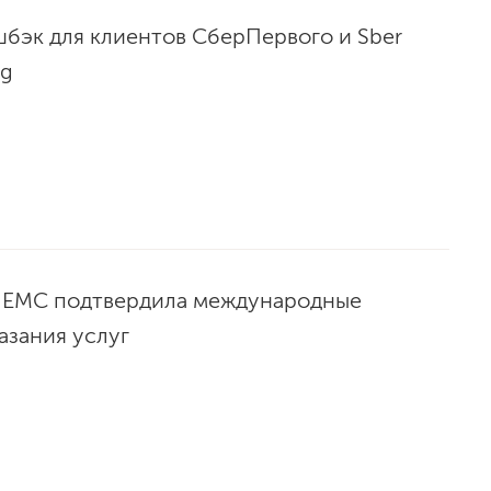
бэк для клиентов СберПервого и Sber
ng
 EMC подтвердила международные
азания услуг