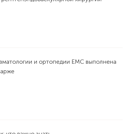
авматологии и ортопедии ЕМС выполнена
тарже
и: что важно знать