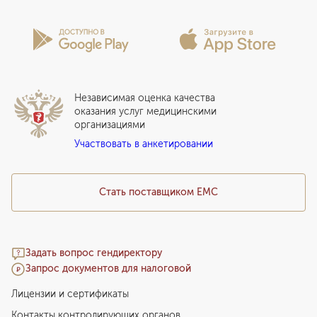
Проекты
Анкета пациента
Программы годового обслуживания
Лицензии и сертификаты
Вопросы и ответы
Вакцинация
Сотрудничество
Статьи
Стационар
Локальный этический комитет
Прикрепление к EMC
Дистанционные услуги
Инвесторам
Истории лечения
ВЛЭК
Независимая оценка качества
Программы привилегий
Прайс-лист
оказания услуг медицинскими
организациями
Подарочный сертификат EMC
Участвовать в анкетировании
Медицинский туризм
Стать поставщиком ЕМС
Задать вопрос гендиректору
Запрос документов для налоговой
Лицензии и сертификаты
Контакты контролирующих органов