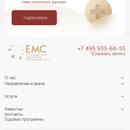
персональных данных
ПОДПИСАТЬСЯ
+7 495 933-66-55
Заказать звонок
О нас
Направления и врачи
Отзывы пациентов
Врачи
О клинике
Услуги
Направления
Благотворительный фонд «Благодеяние»
Услуги
Центры компетенций
Клиентам
Новости
Индивидуальный план здоровья
Контакты
Специалистам
Запись на прием
Годовые программы
Комплексные программы
Карьера в ЕМС
Подготовка к визиту
Программы обследования Чекап