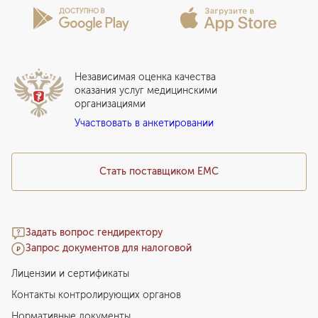
Лицензии и сертификаты
Вопросы и ответы
Вакцинация
Сотрудничество
Статьи
Стационар
Локальный этический комитет
Прикрепление к EMC
Дистанционные услуги
Инвесторам
Истории лечения
ВЛЭК
Независимая оценка качества
Программы привилегий
Прайс-лист
оказания услуг медицинскими
организациями
Подарочный сертификат EMC
Участвовать в анкетировании
Медицинский туризм
Стать поставщиком ЕМС
Задать вопрос гендиректору
Запрос документов для налоговой
Лицензии и сертификаты
Контакты контролирующих органов
Нормативные документы