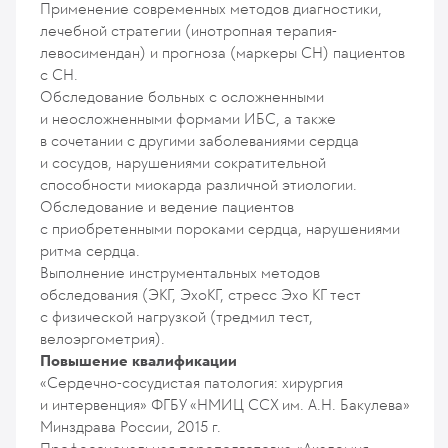
Применение современных методов диагностики,
лечебной стратегии (инотропная терапия-
левосимендан) и прогноза (маркеры СН) пациентов
с СН.
Обследование больных с осложненными
и неосложненными формами ИБС, а также
в сочетании с другими заболеваниями сердца
и сосудов, нарушениями сократительной
способности миокарда различной этиологии.
Обследование и ведение пациентов
с приобретенными пороками сердца, нарушениями
ритма сердца.
Выполнение инструментальных методов
обследования (ЭКГ, ЭхоКГ, стресс Эхо КГ тест
с физической нагрузкой (тредмил тест,
велоэргометрия).
Повышение квалификации
«Сердечно-сосудистая патология: хирургия
и интервенция» ФГБУ «НМИЦ ССХ им. А.Н. Бакулева»
Минздрава России, 2015 г.