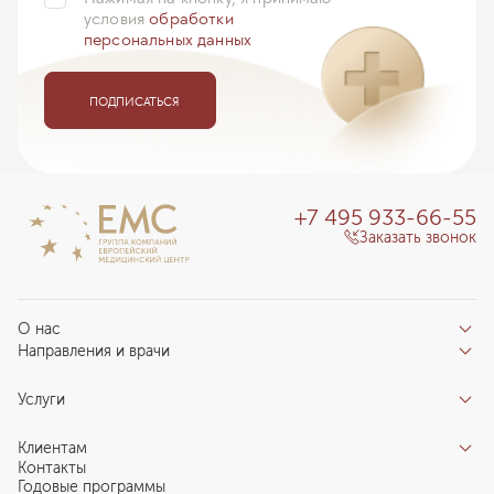
условия
обработки
персональных данных
ПОДПИСАТЬСЯ
+7 495 933-66-55
Заказать звонок
О нас
Направления и врачи
Отзывы пациентов
Врачи
О клинике
Услуги
Направления
Благотворительный фонд «Благодеяние»
Услуги
Центры компетенций
Клиентам
Новости
Индивидуальный план здоровья
Контакты
Специалистам
Запись на прием
Годовые программы
Комплексные программы