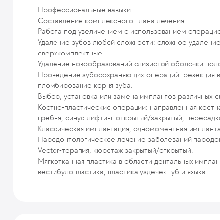
Профессиональные навыки:
Составление комплексного плана лечения.
Работа под увеличением с использованием операци
Удаление зубов любой сложности: сложное удаление
сверхкомплектные.
Удаление новообразований слизистой оболочки пол
Проведение зубосохраняющих операций: резекция в
пломбирование корня зуба.
Выбор, установка или замена имплантов различных с
Костно-пластические операции: направленная кост
гребня, синус-лифтинг открытый/закрытый, пересадк
Классическая имплантация, одномоментная импланта
Пародонтологическое лечение заболеваний пародон
Vector-терапия, кюретаж закрытый/открытый.
Мягкотканная пластика в области дентальных имплан
вестибулопластика, пластика уздечек губ и языка.