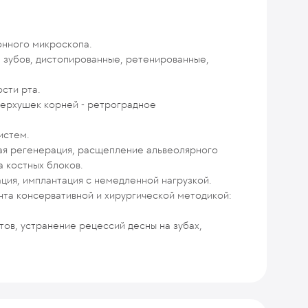
онного микроскопа.
 зубов, дистопированные, ретенированные,
ости рта.
ерхушек корней - ретроградное
истем.
ная регенерация, расщепление альвеолярного
а костных блоков.
ция, имплантация с немедленной нагрузкой.
та консервативной и хирургической методикой:
тов, устранение рецессий десны на зубах,