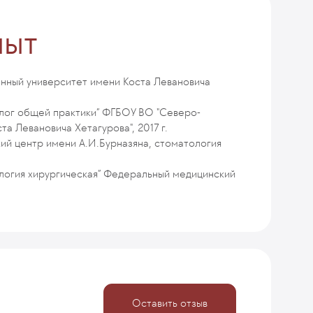
пыт
нный университет имени Коста Левановича
олог общей практики” ФГБОУ ВО "Северо-
а Левановича Хетагурова", 2017 г.
й центр имени А.И.Бурназяна, стоматология
логия хирургическая” Федеральный медицинский
Оставить отзыв