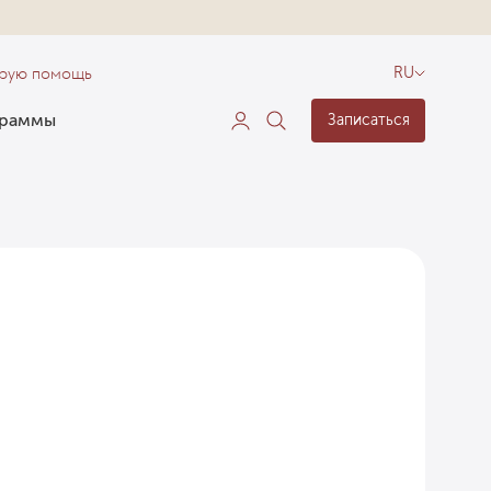
орую помощь
RU
граммы
Записаться