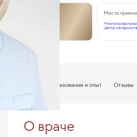
Общий стаж
Места прием
Многопрофильный
9 лет
Центр материнств
О враче
Образование и опыт
Отзывы
О враче