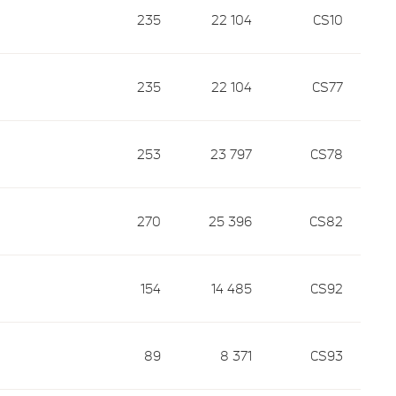
235
22 104
CS10
235
22 104
CS77
253
23 797
CS78
270
25 396
CS82
154
14 485
CS92
89
8 371
CS93