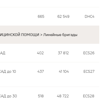
665
62 549
DHC4
ИЦИНСКОЙ ПОМОЩИ > Линейные бригады
КАД
402
37 812
ECS26
КАД до 10
437
41 104
ECS27
КАД до 30
518
48 722
ECS28