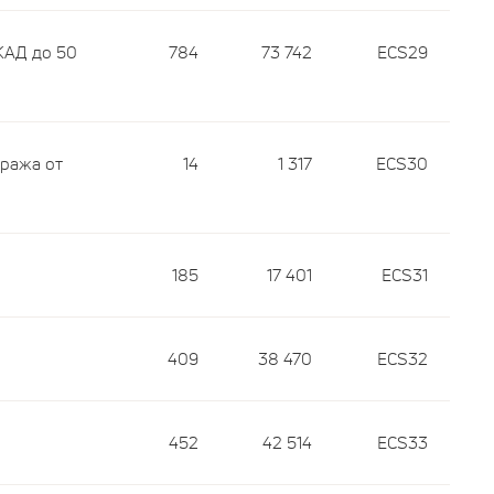
КАД до 50
784
73 742
ECS29
тража от
14
1 317
ECS30
185
17 401
ECS31
409
38 470
ECS32
452
42 514
ECS33