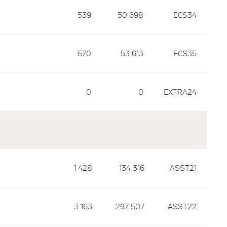
539
50 698
ECS34
570
53 613
ECS35
0
0
EXTRA24
1 428
134 316
ASST21
3 163
297 507
ASST22