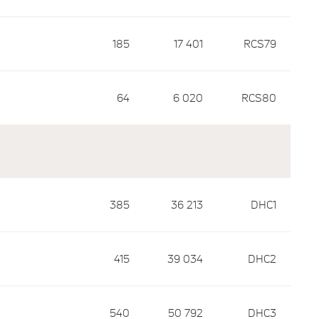
185
17 401
RCS79
64
6 020
RCS80
385
36 213
DHC1
415
39 034
DHC2
540
50 792
DHC3