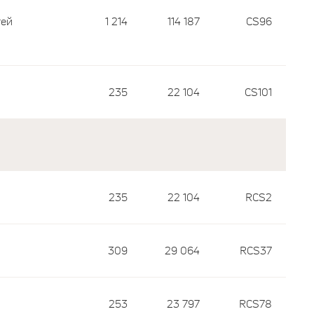
тей
1 214
114 187
CS96
235
22 104
CS101
235
22 104
RCS2
309
29 064
RCS37
253
23 797
RCS78