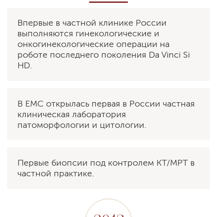
EMC Щепкина. Телефон: +7 (495) 933-66-55. Часы работы:
Впервые в частной клинике России
Круглосуточно. 129090, Москва, ул. Щепкина, д. 35.
выполняются гинекологические и
онкогинекологические операции на
роботе последнего поколения Da Vinci Si
HD.
В EMC открылась первая в России частная
клиническая лаборатория
патоморфологии и цитологии.
Первые биопсии под контролем КТ/МРТ в
частной практике.