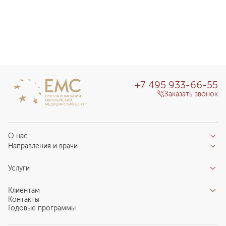
+7 495 933-66-55
Заказать звонок
О нас
Направления и врачи
Отзывы пациентов
Врачи
О клинике
Услуги
Направления
Благотворительный фонд «Благодеяние»
Услуги
Центры компетенций
Клиентам
Новости
Индивидуальный план здоровья
Контакты
Специалистам
Запись на прием
Годовые программы
Комплексные программы
Карьера в ЕМС
Подготовка к визиту
Программы обследования Чекап