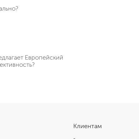
ально?
едлагает Европейский
ективность?
Клиентам