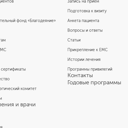
циентов
Запись на прием
Подготовка к визиту
тельный фонд «Благодеяние»
Анкета пациента
Вопросы и ответы
там
Статьи
ЕМС
Прикрепление к EMC
Истории лечения
 сертификаты
Программы привилегий
Контакты
ество
Годовые программы
этический комитет
м
ения и врачи
ия