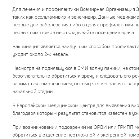
Для лечения и профилактики Всемирная Организация З
таких как осельтамивир и занамивир. Данные медикам
первые дни заболевания либо в целях профилактики п
первых симптомов не откладывайте посещение врача.
Вакцинация является наилучшим способом профилакти
уходит около 2-х недель.
Несмотря на поднявшуюся в СМИ волну паники, не сто
безотлагательно обратиться к врачу и следовать его 
заниматься самолечением, потому что исправлять запу
начальной стадии.
В Европейском медицинском центре для выявления виру
благодаря которым результат становится известен в уже
При возникновении подозрений на ОРВИ или ГРИПП мо
обратиться в отделение неотложной и экстренной пом