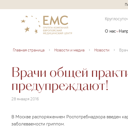
П
Круглосуто
О нас
Напр
Главная страница
Новости и медиа
Новости
Врачи общей прак
предупреждают!
28 января 2016
В Москве распоряжением Роспотребнадзора введен кар
заболеваемости гриппом.