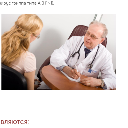
ирус гриппа типа А (
H
1
N
1).
вляются: