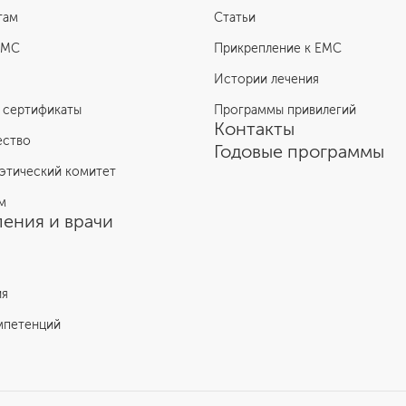
там
Статьи
ЕМС
Прикрепление к EMC
Истории лечения
 сертификаты
Программы привилегий
Контакты
ество
Годовые программы
этический комитет
м
ения и врачи
ия
мпетенций