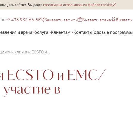
ользуясь сайтом, Вы даете
согласие на использование файлов cookies
+7 495 933-66-55
Заказать звонок
Вызвать врача
Вызвать
чно
авления и врачи
Услуги
Клиентам
Контакты
Годовые программы
Сотрудники клиники ECSTO и EMC/Орловский приняли участие в велопробеге
ки ECSTO и EMC/
участие в