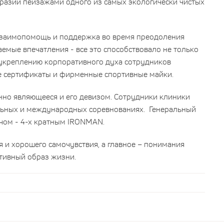
разии пейзажами одного из самых экологически чистых
взаимопомощь и поддержка во время преодоления
емые впечатления - все это способствовало не только
 укреплению корпоративного духа сотрудников
е сертификаты и фирменные спортивные майки.
енно являющееся и его девизом. Сотрудники клиники
альных и международных соревнованиях. Генеральный
ачом - 4-х кратным
IRONMAN
.
я и хорошего самочувствия, а главное – понимания
тивный образ жизни.