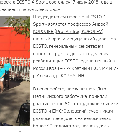
оекта ECSTO 4 Sport, состоялся 17 июля 2016 года в
ональном парке «Завидово».
Председателем проекта «
ECSTO
4
Sport
» является
профессор Андрей
КОРОЛЕВ
(
Prof
.
Andrey KOROLEV
)
-
главный врач и медицинский директор
ECSTO
, генеральным секретарем
проекта – руководитель отделения
реабилитации
ECSTO
, единственный в
России врач – 4-х кратный
IRONMAN
, д-
р Александр КОРЧАГИН.
В велопробеге, посвященном Дню
медицинского работника, приняли
участие около 80 сотрудников клиники
ECSTO и
EMC
/Орловский. Участникам
удалось преодолеть на велосипедах
более 40 километров, наслаждаясь