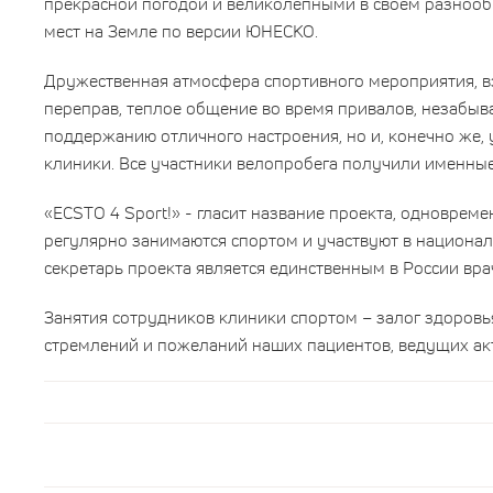
прекрасной погодой и великолепными в своем разнооб
мест на Земле по версии ЮНЕСКО.
Дружественная атмосфера спортивного мероприятия, 
переправ, теплое общение во время привалов, незабыва
поддержанию отличного настроения, но и, конечно же,
клиники. Все участники велопробега получили именны
«ECSTO
4
Sport
!» - гласит название проекта, одноврем
регулярно занимаются спортом и участвуют в национ
секретарь проекта является единственным в России вр
Занятия сотрудников клиники спортом – залог здоровь
стремлений и пожеланий наших пациентов, ведущих ак