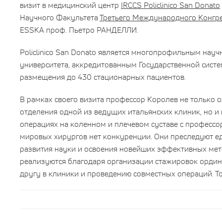
визит в медицинский центр
IRCCS Policlinico San Donato
Научного Факультета
Третьего Международного Конгр
ESSKA проф. Пьетро РАНДЕЛЛИ.
Policlinico San Donato является многопрофильным на
университета, аккредитованным Государственной сист
размещения до 430 стационарных пациентов.
В рамках своего визита профессор Королев не только 
отделения одной из ведущих итальянских клиник, но и 
операциях на коленном и плечевом суставе с профессо
мировых хирургов нет конкуренции. Они преследуют ед
развития науки и освоения новейших эффективных мет
реализуются благодаря организации стажировок ордина
другу в клиники и проведению совместных операций. То