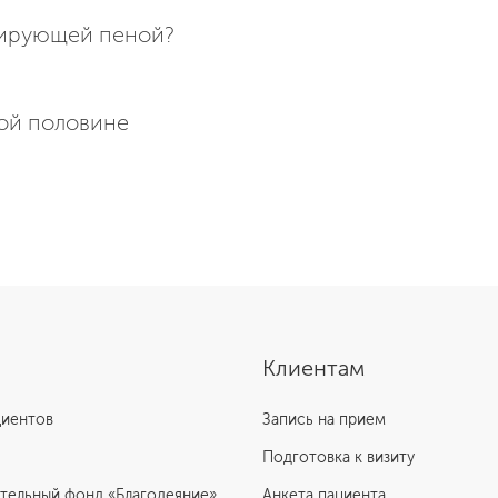
зирующей пеной?
рой половине
Клиентам
циентов
Запись на прием
Подготовка к визиту
тельный фонд «Благодеяние»
Анкета пациента