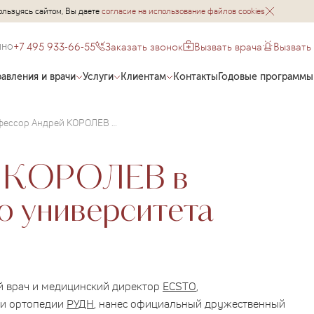
ользуясь сайтом, Вы даете
согласие на использование файлов cookies
+7 495 933-66-55
Заказать звонок
Вызвать врача
Вызвать
чно
авления и врачи
Услуги
Клиентам
Контакты
Годовые программы
Профессор Андрей КОРОЛЕВ в клинике Миланского университета
й КОРОЛЕВ в
о университета
ый врач и медицинский директор
ECSTO
,
 и ортопедии
РУДН
, нанес официальный дружественный