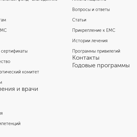
Вопросы и ответы
там
Статьи
ЕМС
Прикрепление к EMC
Истории лечения
 сертификаты
Программы привилегий
Контакты
ество
Годовые программы
этический комитет
м
ения и врачи
ия
мпетенций